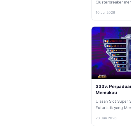
Clusterbreaker me
perampokan yang c
10 Jul 2026
baru. Sebelum memu
333v: Perpaduan 
Memukau
Ulasan Slot Super 
Futuristik yang M
diterangi cahaya n
23 Jun 2026
sebuah...