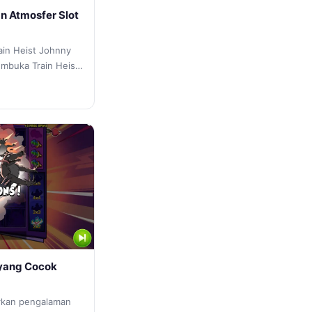
an Atmosfer Slot
ain Heist Johnny
embuka Train Heist
ng...
 yang Cocok
rkan pengalaman