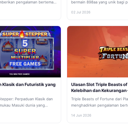
mberikan pengalaman bertema
bermain 898aa yang unik bagi 
ukup unik bagi para pemain
bertema fantasi yang menyukai
02 Jul 2026
lai, penting untuk...
pengumpulan...
Klasik dan Futuristik yang
Ulasan Slot Triple Beasts of
Kelebihan dan Kekurangan
Stepper: Perpaduan Klasik dan
Triple Beasts of Fortune dari Pl
emukau Masuki dunia yang
menghadirkan pengalaman berte
eon dengan Super Stepper,
898aa intens dengan fokus pada
14 Jun 2026