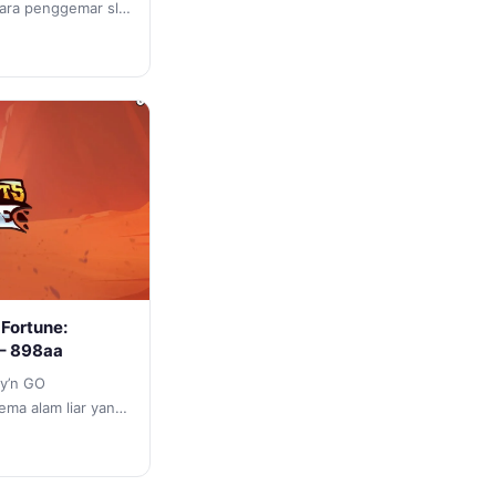
para penggemar slot
 mekanik
 Fortune:
 – 898aa
ay’n GO
ma alam liar yang
 sistem bonus...