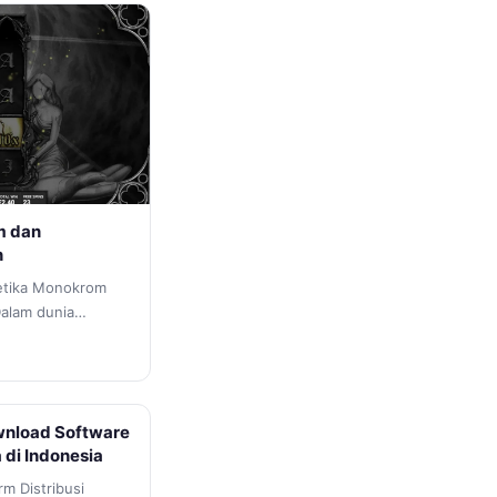
m dan
n
stetika Monokrom
alam dunia
 dipenuhi dengan
wnload Software
 di Indonesia
m Distribusi