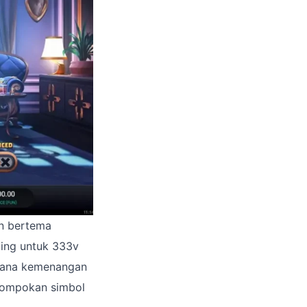
an bertema
ing untuk 333v
mana kemenangan
elompokan simbol