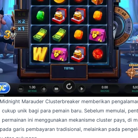
a Midnight Marauder Clusterbreaker memberikan pengalam
cukup unik bagi para pemain baru. Sebelum memulai, pent
permainan ini menggunakan mekanisme cluster pays, di 
 pada garis pembayaran tradisional, melainkan pada peng