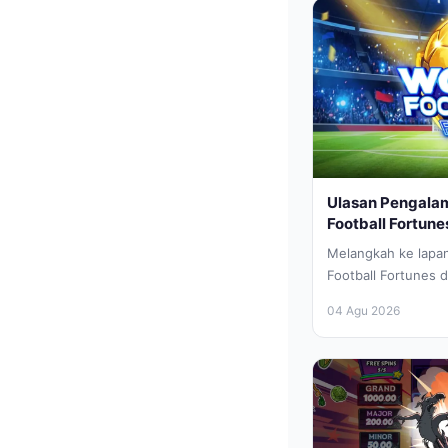
Ulasan Pengalam
Football Fortune
Melangkah ke lapa
Football Fortunes d
membawa atmosfer s
04 Agu 2026