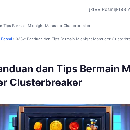
jkt88 Resmi
jkt88 
n Tips Bermain Midnight Marauder Clusterbreaker
›
Resmi
›
333v: Panduan dan Tips Bermain Midnight Marauder Clusterbr
anduan dan Tips Bermain M
r Clusterbreaker