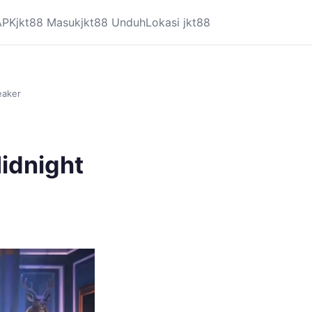
APK
jkt88 Masuk
jkt88 Unduh
Lokasi jkt88
eaker
idnight