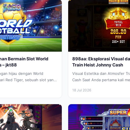
an Bermain Slot World
898aa: Eksplorasi Visual d
s – jkt88
Train Heist Johnny Cash
ngan hijau dengan World
Visual Estetika dan Atmosfer Tr
ari Red Tiger, sebuah slot yang
Cash Saat Anda pertama kali m
tadion langsung jkt88 ke...
Johnny Cash, Anda akan langsu
18 Jul 2026