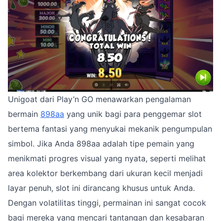
Unigoat dari Play’n GO menawarkan pengalaman
bermain
898aa
yang unik bagi para penggemar slot
bertema fantasi yang menyukai mekanik pengumpulan
simbol. Jika Anda 898aa adalah tipe pemain yang
menikmati progres visual yang nyata, seperti melihat
area kolektor berkembang dari ukuran kecil menjadi
layar penuh, slot ini dirancang khusus untuk Anda.
Dengan volatilitas tinggi, permainan ini sangat cocok
bagi mereka yang mencari tantangan dan kesabaran