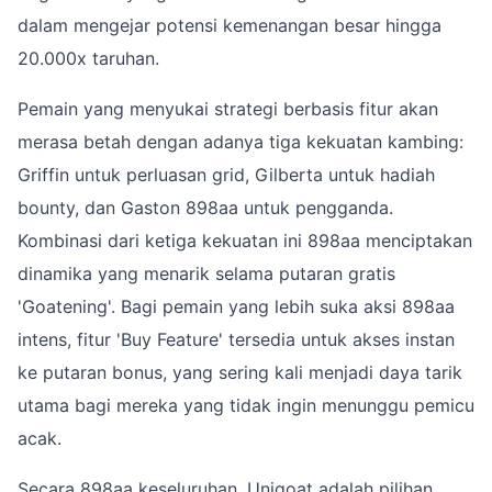
dalam mengejar potensi kemenangan besar hingga
20.000x taruhan.
Pemain yang menyukai strategi berbasis fitur akan
merasa betah dengan adanya tiga kekuatan kambing:
Griffin untuk perluasan grid, Gilberta untuk hadiah
bounty, dan Gaston 898aa untuk pengganda.
Kombinasi dari ketiga kekuatan ini 898aa menciptakan
dinamika yang menarik selama putaran gratis
'Goatening'. Bagi pemain yang lebih suka aksi 898aa
intens, fitur 'Buy Feature' tersedia untuk akses instan
ke putaran bonus, yang sering kali menjadi daya tarik
utama bagi mereka yang tidak ingin menunggu pemicu
acak.
Secara 898aa keseluruhan, Unigoat adalah pilihan