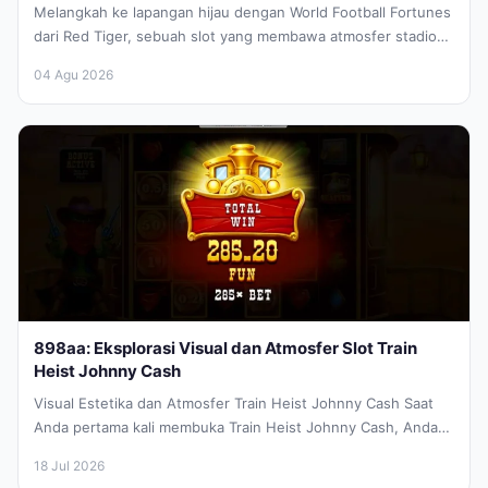
Melangkah ke lapangan hijau dengan World Football Fortunes
dari Red Tiger, sebuah slot yang membawa atmosfer stadion
langsung jkt88 ke...
04 Agu 2026
898aa: Eksplorasi Visual dan Atmosfer Slot Train
Heist Johnny Cash
Visual Estetika dan Atmosfer Train Heist Johnny Cash Saat
Anda pertama kali membuka Train Heist Johnny Cash, Anda
akan langsung...
18 Jul 2026