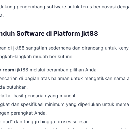
ukung pengembang software untuk terus berinovasi den
a.
duh Software di Platform jkt88
an di jkt88 sangatlah sederhana dan dirancang untuk ke
angkah-langkah mudah berikut ini:
eb
resmi
jkt88 melalui peramban pilihan Anda.
ncarian di bagian atas halaman untuk mengetikkan nama ap
da butuhkan.
i daftar hasil pencarian yang muncul.
ngkat dan spesifikasi minimum yang diperlukan untuk mema
engan perangkat Anda.
load” dan tunggu hingga proses selesai.