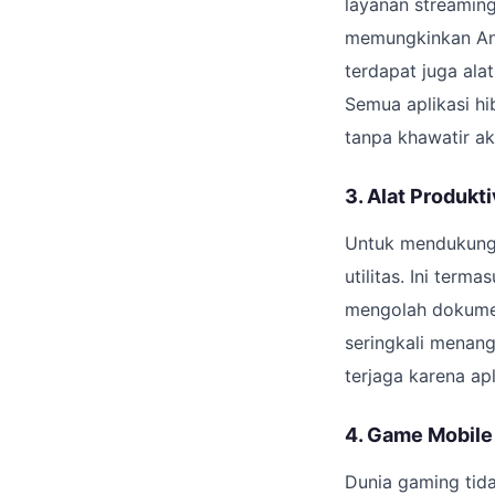
layanan streaming
memungkinkan Anda
terdapat juga ala
Semua aplikasi hi
tanpa khawatir ak
3. Alat Produkti
Untuk mendukung 
utilitas. Ini term
mengolah dokumen
seringkali menang
terjaga karena ap
4. Game Mobile
Dunia gaming tida