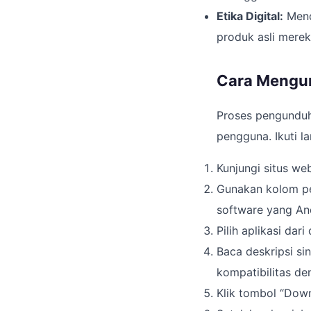
Etika Digital:
Mend
produk asli merek
Cara Mengun
Proses pengunduh
pengguna. Ikuti l
Kunjungi situs w
Gunakan kolom pe
software yang An
Pilih aplikasi dar
Baca deskripsi si
kompatibilitas d
Klik tombol “Down