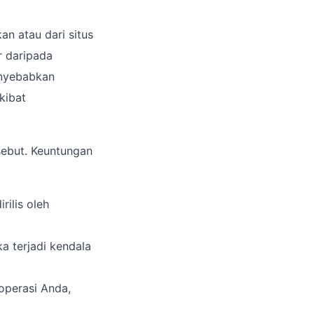
n atau dari situs
r daripada
enyebabkan
kibat
rsebut. Keuntungan
ilis oleh
a terjadi kendala
operasi Anda,