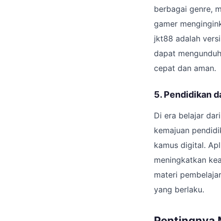
berbagai genre, m
gamer menginginka
jkt88 adalah vers
dapat mengunduh 
cepat dan aman.
5. Pendidikan 
Di era belajar da
kemajuan pendidik
kamus digital. Ap
meningkatkan keah
materi pembelaja
yang berlaku.
Pentingnya 