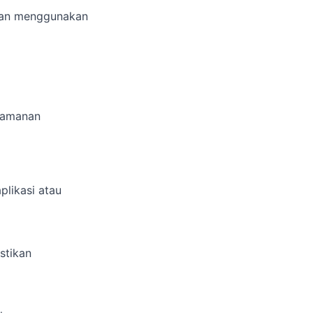
gan menggunakan
nyamanan
likasi atau
stikan