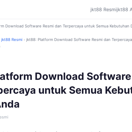
jkt88 Resmi
jkt88 
form Download Software Resmi dan Terpercaya untuk Semua Kebutuhan D
›
jkt88 Resmi
›
jkt88: Platform Download Software Resmi dan Terpercay
a
Platform Download Software
percaya untuk Semua Kebu
Anda
Resmi