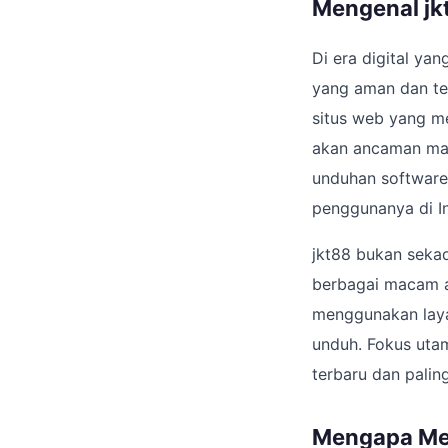
Mengenal jk
Di era digital ya
yang aman dan te
situs web yang m
akan ancaman malw
unduhan softwar
penggunanya di I
jkt88 bukan seka
berbagai macam ap
menggunakan layan
unduh. Fokus uta
terbaru dan palin
Mengapa Mem