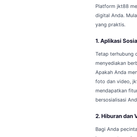
Platform jkt88 m
digital Anda. Mul
yang praktis.
1. Aplikasi Sos
Tetap terhubung d
menyediakan berb
Apakah Anda menca
foto dan video, 
mendapatkan fitur
bersosialisasi An
2. Hiburan dan 
Bagi Anda pecint