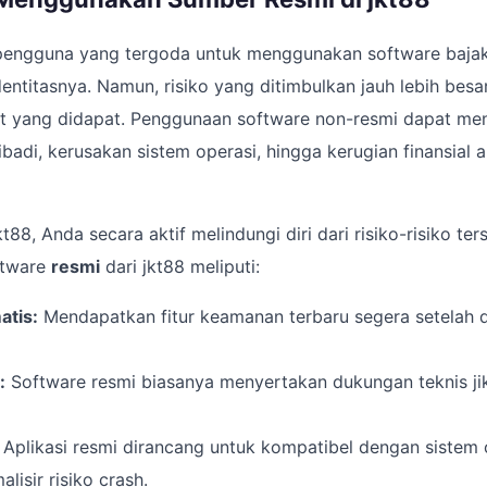
engguna yang tergoda untuk menggunakan software bajaka
identitasnya. Namun, risiko yang ditimbulkan jauh lebih besa
t yang didapat. Penggunaan software non-resmi dapat m
ibadi, kerusakan sistem operasi, hingga kerugian finansial a
88, Anda secara aktif melindungi diri dari risiko-risiko te
ftware
resmi
dari jkt88 meliputi:
tis:
Mendapatkan fitur keamanan terbaru segera setelah dir
:
Software resmi biasanya menyertakan dukungan teknis jik
Aplikasi resmi dirancang untuk kompatibel dengan sistem 
isir risiko crash.