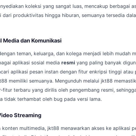
enyediakan koleksi yang sangat luas, mencakup berbagai a
ai dari produktivitas hingga hiburan, semuanya tersedia da
ial Media dan Komunikasi
engan teman, keluarga, dan kolega menjadi lebih mudah me
agai aplikasi sosial media
resmi
yang paling banyak diguna
ri aplikasi pesan instan dengan fitur enkripsi tinggi atau
jkt88 memiliki semuanya. Mengunduh melalui jkt88 memasti
-fitur terbaru yang dirilis oleh pengembang resmi, sehing
da tidak terhambat oleh bug pada versi lama.
Video Streaming
a konten multimedia, jkt88 menawarkan akses ke aplikasi 