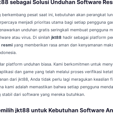
t88 sebagai Solusi Unduhan Software Re
ng berkembang pesat saat ini, kebutuhan akan perangkat lu
rpercaya menjadi prioritas utama bagi setiap pengguna g
enawarkan unduhan gratis seringkali membuat pengguna m
are atau virus. Di sinilah
jkt88
hadir sebagai platform pe
e
resmi
yang memberikan rasa aman dan kenyamanan maksi
ndonesia.
dar platform unduhan biasa. Kami berkomitmen untuk meny
likasi dan game yang telah melalui proses verifikasi keta
an dari jkt88, Anda tidak perlu lagi meragukan keaslian f
ma kami adalah memastikan bahwa setiap pengguna menda
g stabil dari software yang mereka butuhkan.
ilih jkt88 untuk Kebutuhan Software A