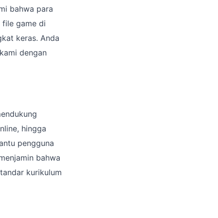
ami bahwa para
file game di
gkat keras. Anda
 kami dengan
8 mendukung
line, hingga
mbantu pengguna
i menjamin bahwa
tandar kurikulum