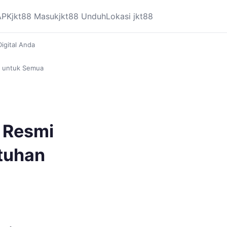
APK
jkt88 Masuk
jkt88 Unduh
Lokasi jkt88
igital Anda
a untuk Semua
 Resmi
tuhan